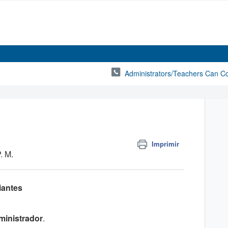
Administrators/Teachers Can C
Imprimir
. M.
iantes
inistrador
.